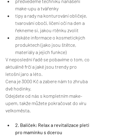
předvedeme techniku nanášení 
make-upu a tvářenky
tipy a rady na konturování obličeje, 
tvarování obočí, líčení očí na den a 
řekneme si, jakou rtěnku zvolit
získáte informace o kosmetických 
produktech (jako jsou štětce, 
materiály a jejich funkce)
V neposlední řadě se pobavíme o tom, co 
aktuálně frčí a jaké jsou trendy pro 
letošní jaro a léto.
Cena je 3000 Kč a zabere nám to zhruba 
dvě hodinky.
Odejdete od nás s kompletním make-
upem, takže můžete pokračovat do víru 
velkoměsta.
2. Balíček: Relax a revitalizace pleti 
pro maminku s dcerou 