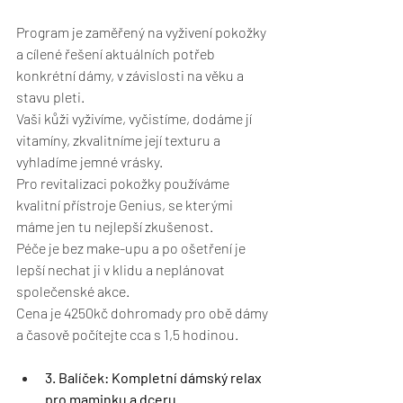
Program je zaměřený na vyživení pokožky 
a cílené řešení aktuálních potřeb 
konkrétní dámy, v závislosti na věku a 
stavu pleti.
Vaši kůži vyživíme, vyčistíme, dodáme jí 
vitamíny, zkvalitníme její texturu a 
vyhladíme jemné vrásky.
Pro revitalizaci pokožky používáme 
kvalitní přístroje Genius, se kterými 
máme jen tu nejlepší zkušenost.
Péče je bez make-upu a po ošetření je 
lepší nechat ji v klidu a neplánovat 
společenské akce.
Cena je 4250kč dohromady pro obě dámy 
a časově počítejte cca s 1,5 hodinou. 
3. Balíček: Kompletní dámský relax 
pro maminku a dceru 