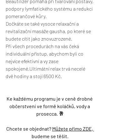
Beautilizér pomáhá při tvarování postavy, 
podpory lymfatického systému a redukci 
pomerančové kůry.
Dočkáte se také vysoce relaxační a 
revitalizační masáže gausha, po které se 
budete cítit jako znovuzrozené.
Při všech procedurách na vás čeká 
individuální přístup, abychom byli co 
nejvíce efektivní a vy zase 
spokojené.Ultimátní relax trvá necelé 
dvě hodiny a stojí 6500 Kč.
Ke každému programu je v ceně drobné 
občerstvení ve formě koláčků, vody a 
prosecca. 🥂
Chcete se objednat? 
Můžete přímo ZDE, 
budeme se těšit.