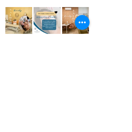
Den matek
Akce v hotelu
Kam v Brně
Beauty salón
Nejnovější příspěvky
Zobrazit vše