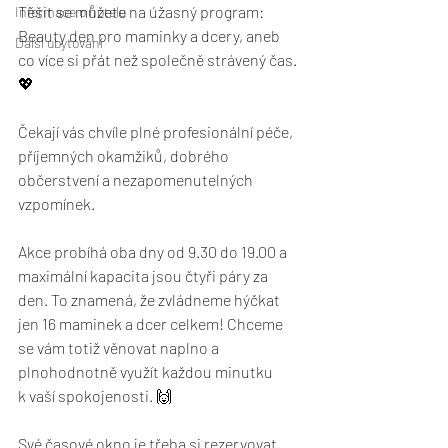
Těšit se můžete na úžasný program: 
Informace o hotelu
Beauty den pro maminky a dcery, aneb 
Další ubytování
co více si přát než společně strávený čas. 
💖
Čekají vás chvíle plné profesionální péče, 
příjemných okamžiků, dobrého 
občerstvení a nezapomenutelných 
vzpomínek. 
Akce probíhá oba dny od 9.30 do 19.00 a 
maximální kapacita jsou čtyři páry za 
den. To znamená, že zvládneme hýčkat 
jen 16 maminek a dcer celkem! Chceme 
se vám totiž věnovat naplno a 
plnohodnotně využít každou minutku 
k vaší spokojenosti. 🙌
Své časové okno je třeba si rezervovat 