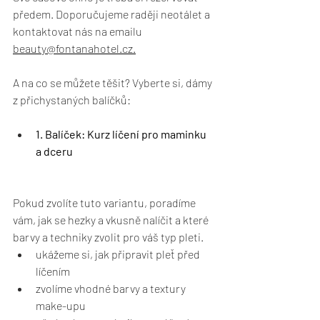
předem. Doporučujeme raději neotálet a 
kontaktovat nás na emailu 
beauty@fontanahotel.cz.
A na co se můžete těšit? Vyberte si, dámy 
z přichystaných balíčků:
1. Balíček: Kurz líčení pro maminku 
a dceru
Pokud zvolíte tuto variantu, poradíme 
vám, jak se hezky a vkusně nalíčit a které 
barvy a techniky zvolit pro váš typ pleti.
ukážeme si, jak připravit pleť před 
líčením
zvolíme vhodné barvy a textury 
make-upu