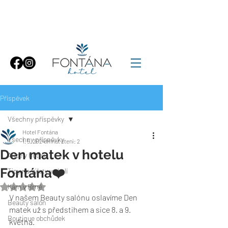
Příspěvek
Všechny příspěvky
Hotel Fontána
Všechny příspěvky
1. 5. 2024
Minut čtení: 2
Den matek v hotelu
Akce v hotelu
Fontána❤️
Tipy na výlety v okolí
Kam v Brně
Hodnoceno NaN z 5 hvězdiček.
V našem Beauty salónu oslavíme Den 
Beauty salón
matek už s předstihem a sice 8. a 9. 
Boutique obchůdek
května. 