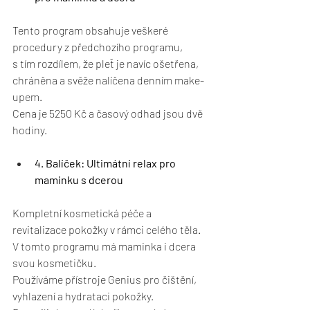
Tento program obsahuje veškeré 
procedury z předchozího programu, 
s tím rozdílem, že pleť je navíc ošetřena, 
chráněna a svěže nalíčena denním make-
upem.
Cena je 5250 Kč a časový odhad jsou dvě 
hodiny.
4. Balíček: Ultimátní relax pro 
maminku s dcerou 
Kompletní kosmetická péče a 
revitalizace pokožky v rámci celého těla. 
V tomto programu má maminka i dcera 
svou kosmetičku.
Používáme přístroje Genius pro čištění, 
vyhlazení a hydrataci pokožky. 