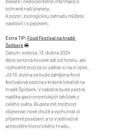
získáte i nedocenitelné informace o 
ochraně naší planety. 
A pozor, zoologickou zahradu můžete 
navštívit i s pejskem.
Extra TIP: 
Food Festival na hradě 
Špilberk
🍔
Datum: sobota, 13. dubna 2024
Akce se koná kousek dál od hotelu, ale 
rozhodně stojí za to udělat si na ni výlet. 
Již 13. dubna se bude zahájena food 
festivalová sezóna v krásné lokalitě na 
hradě Špilberk. V nabídce bude pestrá 
nadílka gastronomických lahůdek z 
celého světa. Budete mít možnost 
objevovat nové chutě a vychutnat si 
příjemné posezení, a to v jedinečné 
atmosféře historického hradu. 