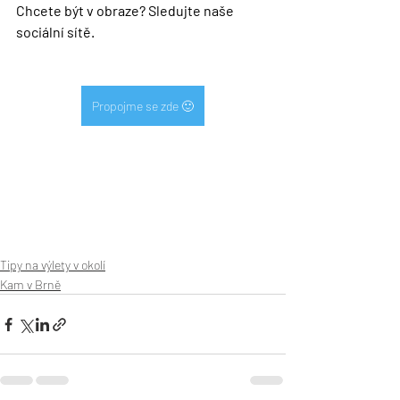
Chcete být v obraze? Sledujte naše 
sociální sítě.
Propojme se zde 🙂
Tipy na výlety v okolí
Kam v Brně