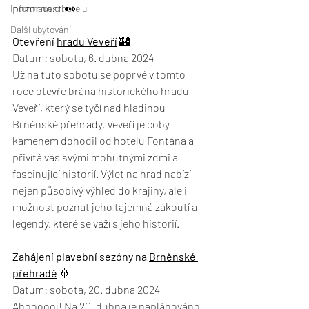
pozornost.👀
Informace o hotelu
Další ubytování
Otevření 
hradu Veveří
🏰 
Datum: sobota, 6. dubna 2024
Už na tuto sobotu se poprvé v tomto 
roce otevře brána historického hradu 
Veveří, který se tyčí nad hladinou 
Brněnské přehrady. Veveří je coby 
kamenem dohodil od hotelu Fontána a 
přivítá vás svými mohutnými zdmi a 
fascinující historií. Výlet na hrad nabízí 
nejen působivý výhled do krajiny, ale i 
možnost poznat jeho tajemná zákoutí a 
legendy, které se váží s jeho historií. 
Zahájení plavební sezóny na 
Brněnské 
přehradě
🚢
Datum: sobota, 20. dubna 2024
Ahoooooj! Na 20. dubna je naplánováno 