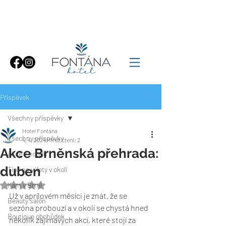
Příspěvek
Všechny příspěvky
Hotel Fontána
Všechny příspěvky
4. 4. 2024
Minut čtení: 2
Akce Brněnská přehrada:
Akce v hotelu
duben
Tipy na výlety v okolí
Kam v Brně
Hodnoceno NaN z 5 hvězdiček.
Už v aprílovém měsíci je znát, že se 
Beauty salón
sezóna probouzí a v okolí se chystá hned 
Boutique obchůdek
několik zajímavých akcí, které stojí za 