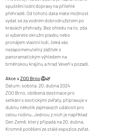
spuštění lodní dopravy na přilehlé 
přehradě. Od tohoto data máte možnost 
vydat se za vodním dobrodružstvím po 
krásách přehrady. Bez ohledu na to, zda 
si vyberete okružní plavbu nebo 
pronájem vlastní lodi, čeká vás 
nezapomenutelný zážitek s 
panoramatickým výhledem na 
brněnskou krajinu a hrad Veveří v pozadí. 
Akce v 
ZOO Brno
🦁🌿
Datum: sobota, 20. dubna 2024
ZOO Brno, oblíbená destinace pro 
setkání s exotickými zvířaty, připravuje v 
dubnu několik zajímavých událostí pro 
celou rodinu. Jednou z nich je například 
Den Země, který připadá na 20. dubna. 
Kromně potěšení ze stálé expozice zvířat, 