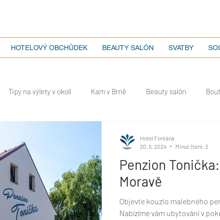
HOTELOVÝ OBCHŮDEK
BEAUTY SALÓN
SVATBY
SO
Tipy na výlety v okolí
Kam v Brně
Beauty salón
Bou
ování
Hotel Fontána
20. 5. 2024
Minut čtení: 2
Penzion Tonička: 
Moravě
Objevte kouzlo malebného pen
Nabízíme vám ubytování v pok