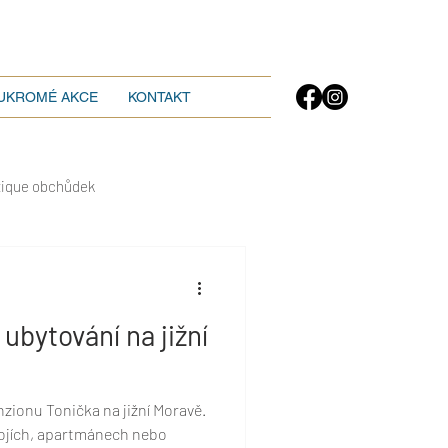
UKROMÉ AKCE
KONTAKT
tique obchůdek
ubytování na jižní
zionu Tonička na jižní Moravě.
ojích, apartmánech nebo