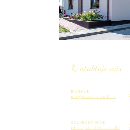
Kontaktuje
nás
RECEPCE
info@fontanahotel.c
z
SOUKROMÉ AKCE
office@fontanahotel.c