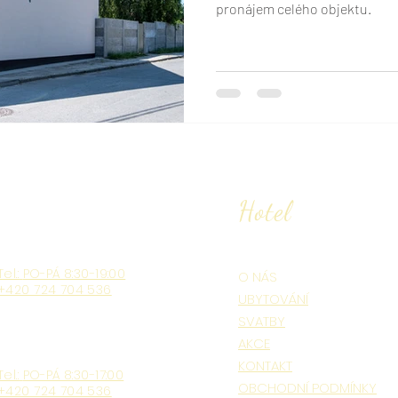
pronájem celého objektu.
Hotel
Tel.:
PO-PÁ 8:30-19:00
O NÁS
+420 724 704 536
UBYTOVÁNÍ
SVATBY
AKCE
KONTAKT
Tel.:
PO-PÁ 8:30-17:00
OBCHODNÍ PODMÍNKY
+420 724 704 536